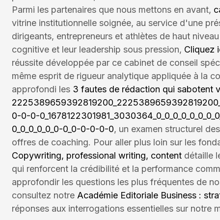
Parmi les partenaires que nous mettons en avant,
c
vitrine institutionnelle soignée, au service d'une pré
dirigeants, entrepreneurs et athlètes de haut nivea
cognitive et leur leadership sous pression,
Cliquez i
réussite développée par ce cabinet de conseil spéc
même esprit de rigueur analytique appliquée à la
approfondi les
3 fautes de rédaction qui sabotent
2225389659392819200_2225389659392819200
0-0-0-0_1678122301981_3030364_0_0_0_0_0_0_0_0_
0_0_0_0_0_0-0_0-0-0-0-0
, un examen structurel des
offres de coaching. Pour aller plus loin sur les fon
Copywriting, professional writing, content
détaille 
qui renforcent la crédibilité et la performance com
approfondir les questions les plus fréquentes de nos
consultez notre
Académie Editoriale Business : strat
réponses aux interrogations essentielles sur notre 